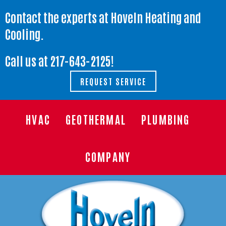
Contact the experts at Hoveln Heating and
Cooling.
Call us at
217-643-2125
!
REQUEST SERVICE
HVAC
GEOTHERMAL
PLUMBING
COMPANY