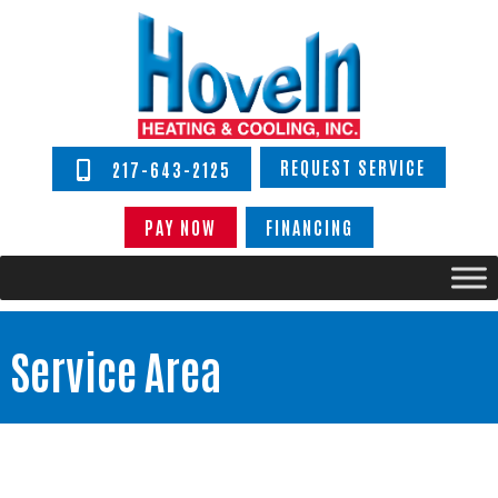
REQUEST SERVICE
217-643-2125
PAY NOW
FINANCING
Service Area